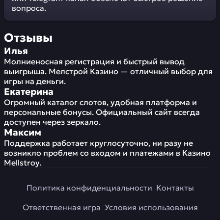
вопроса.
Отзывы
Илья
Молниеносная регистрация и быстрый вывод
выигрыша. Мелстрой Казино — отличный выбор для
игры на деньги.
Екатерина
Огромный каталог слотов, удобная платформа и
персональные бонусы. Официальный сайт всегда
доступен через зеркало.
Максим
Поддержка работает круглосуточно, ни разу не
возникло проблем со входом и платежами в Казино
Mellstroy.
Политика конфиденциальности
Контакты
Ответственная игра
Условия использования