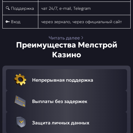
🔍 Поддержка
чат 24/7, e-mail, Telegram
🔑 Вход
через зеркало, через официальный сайт
Читать далее
Преимущества Мелстрой
Казино
Непрерывная поддержка
Выплаты без задержек
Защита личных данных