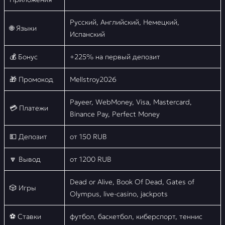
Русский, Английский, Немецкий,
🌐 Языки
Испанский
💰 Бонус
+225% на первый депозит
🎁 Промокод
Mellstroy2026
Payeer, WebMoney, Visa, Mastercard,
💳 Платежи
Binance Pay, Perfect Money
💵 Депозит
от 150 RUB
🔽 Вывод
от 1200 RUB
Dead or Alive, Book Of Dead, Gates of
🎲 Игры
Olympus, live-casino, jackpots
⚽ Ставки
футбол, баскетбол, киберспорт, теннис